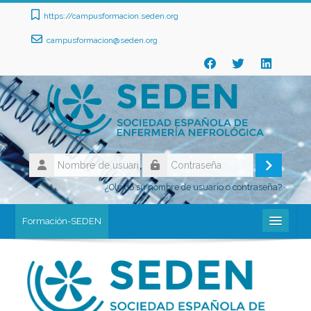
Salta al contenido principal
https://campusformacion.seden.org
campusformacion@seden.org
Nombre
de
Acceder
Contraseña
usuario
¿Olvidó su nombre de usuario o contraseña?
Formación-SEDEN
SEDEN
Formación SEDEN: Acceder
Español - Internacional ‎(es)‎